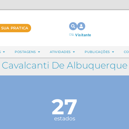
 SUA PRATICA
Olá,
Visitante
S
POSTAGENS
ATIVIDADES
PUBLICAÇÕES
CO
 Cavalcanti De Albuquerque
27
estados