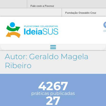
Fale com a Fiocruz
Fundação Oswaldo Cruz
Ol
Autor:
Geraldo Magela
Ribeiro
4267
práticas publicadas
27