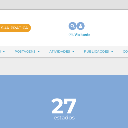
 SUA PRATICA
Olá,
Visitante
S
POSTAGENS
ATIVIDADES
PUBLICAÇÕES
CO
27
estados