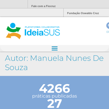
Fale com a Fiocruz
Fundação Oswaldo Cruz
Ol
Autor:
Manuela Nunes De
Souza
4266
práticas publicadas
27