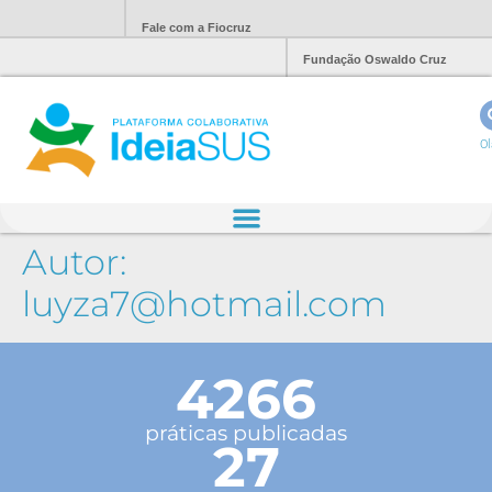
Fale com a Fiocruz
Fundação Oswaldo Cruz
Ol
Autor:
luyza7@hotmail.com
4266
práticas publicadas
27