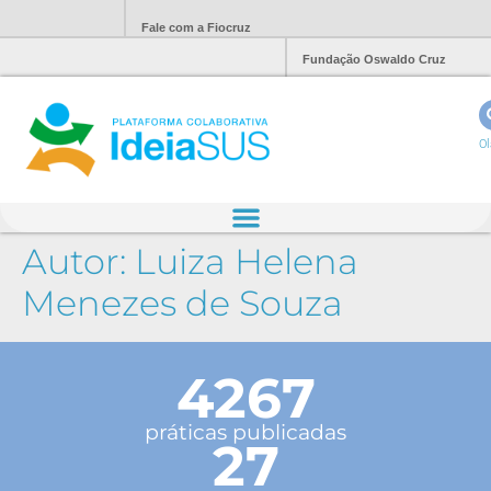
Fale com a Fiocruz
Fundação Oswaldo Cruz
Ol
Autor:
Luiza Helena
Menezes de Souza
4267
práticas publicadas
27