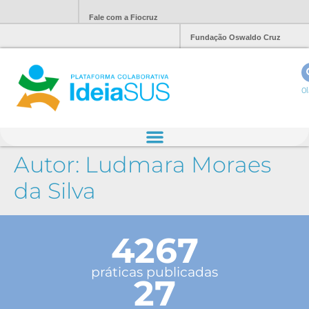
Fale com a Fiocruz
Fundação Oswaldo Cruz
Ol
Autor:
Ludmara Moraes
da Silva
4267
práticas publicadas
27