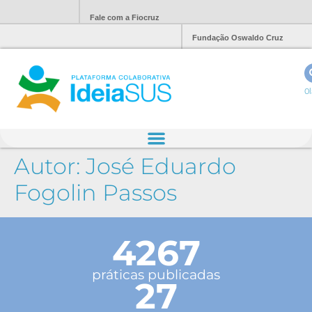
Fale com a Fiocruz
Fundação Oswaldo Cruz
Ol
Autor:
José Eduardo
Fogolin Passos
4267
práticas publicadas
27