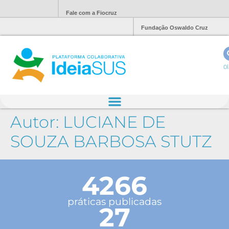
Fale com a Fiocruz
Fundação Oswaldo Cruz
Ol
Autor:
LUCIANE DE
SOUZA BARBOSA STUTZ
4266
práticas publicadas
27