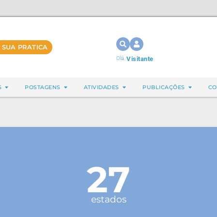
 SUA PRATICA
Olá,
Visitante
S
POSTAGENS
ATIVIDADES
PUBLICAÇÕES
CO
27
estados