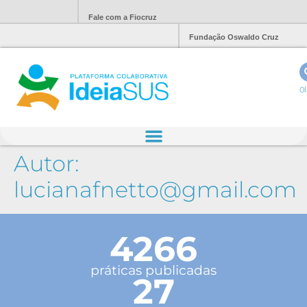
Fale com a Fiocruz
Fundação Oswaldo Cruz
Ol
Autor:
lucianafnetto@gmail.com
4266
práticas publicadas
27