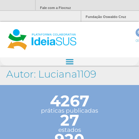
Fale com a Fiocruz
Fundação Oswaldo Cruz
Ol
Autor:
Luciana1109
4267
práticas publicadas
27
estados