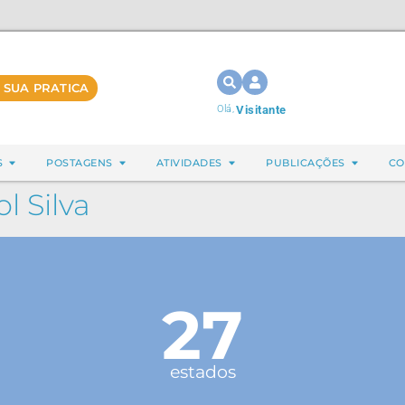
 SUA PRATICA
Olá,
Visitante
S
POSTAGENS
ATIVIDADES
PUBLICAÇÕES
CO
l Silva
27
estados