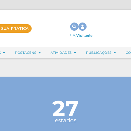
 SUA PRATICA
Olá,
Visitante
S
POSTAGENS
ATIVIDADES
PUBLICAÇÕES
CO
27
estados