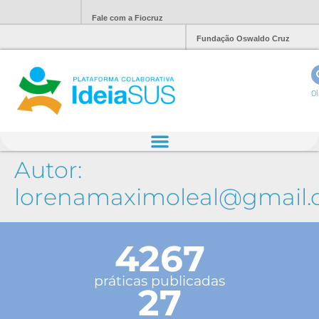
Fale com a Fiocruz
Fundação Oswaldo Cruz
Ol
Autor:
lorenamaximoleal@gmail
4267
práticas publicadas
27