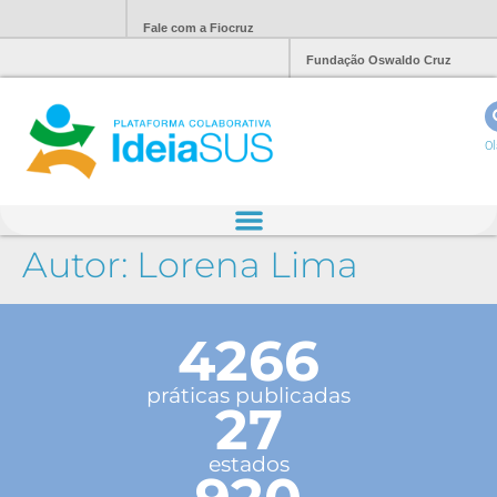
Fale com a Fiocruz
Fundação Oswaldo Cruz
Ol
Autor:
Lorena Lima
4266
práticas publicadas
27
estados