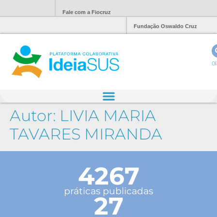
Fale com a Fiocruz
Fundação Oswaldo Cruz
Ol
Autor:
LIVIA MARIA
TAVARES MIRANDA
4267
práticas publicadas
27