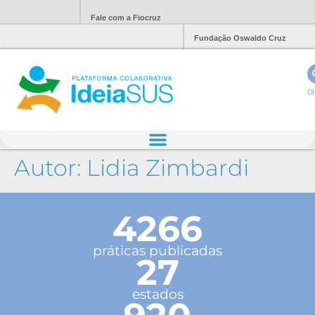
Fale com a Fiocruz
Fundação Oswaldo Cruz
Ol
Autor:
Lidia Zimbardi
4266
práticas publicadas
27
estados