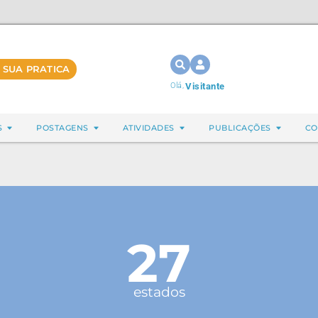
 SUA PRATICA
Olá,
Visitante
S
POSTAGENS
ATIVIDADES
PUBLICAÇÕES
CO
27
estados