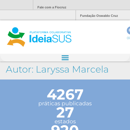
Fale com a Fiocruz
Fundação Oswaldo Cruz
Ol
Autor:
Laryssa Marcela
4267
práticas publicadas
27
estados