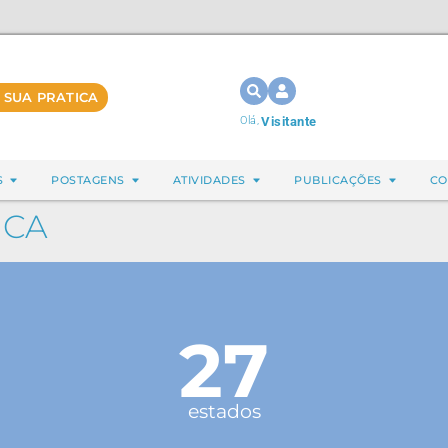
 SUA PRATICA
Olá,
Visitante
S
POSTAGENS
ATIVIDADES
PUBLICAÇÕES
CO
NCA
27
estados