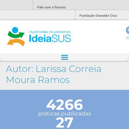
Fale com a Fiocruz
Fundação Oswaldo Cruz
Ol
Autor:
Larissa Correia
Moura Ramos
4266
práticas publicadas
27