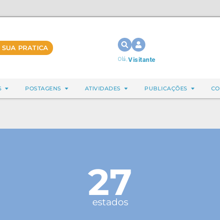
 SUA PRATICA
Olá,
Visitante
S
POSTAGENS
ATIVIDADES
PUBLICAÇÕES
CO
27
estados