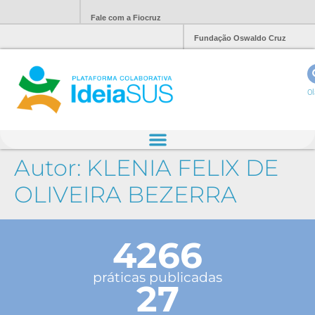
Fale com a Fiocruz
Fundação Oswaldo Cruz
Ol
Autor:
KLENIA FELIX DE
OLIVEIRA BEZERRA
4266
práticas publicadas
27