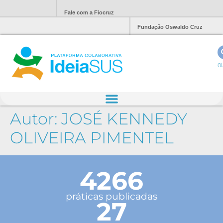
Fale com a Fiocruz
Fundação Oswaldo Cruz
Ol
Autor:
JOSÉ KENNEDY
OLIVEIRA PIMENTEL
4266
práticas publicadas
27