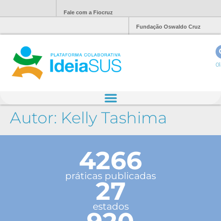
Fale com a Fiocruz
Fundação Oswaldo Cruz
Ol
Autor:
Kelly Tashima
4266
práticas publicadas
27
estados