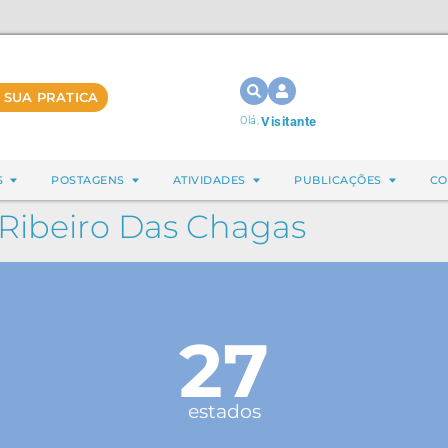
 SUA PRATICA
Olá,
Visitante
S
POSTAGENS
ATIVIDADES
PUBLICAÇÕES
CO
 Ribeiro Das Chagas
27
estados