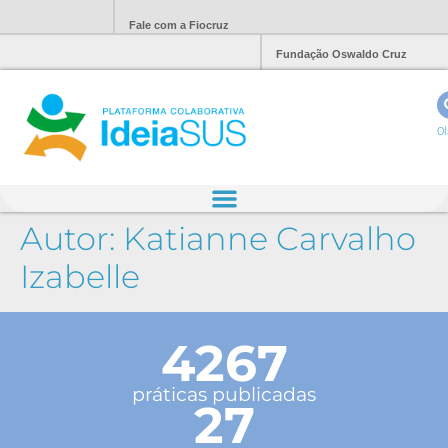
Fale com a Fiocruz
Fundação Oswaldo Cruz
Ol
Autor:
Katianne Carvalho
Izabelle
4267
práticas publicadas
27