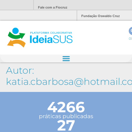
Fale com a Fiocruz
Fundação Oswaldo Cruz
Ol
Autor:
katia.cbarbosa@hotmail.
4266
práticas publicadas
27