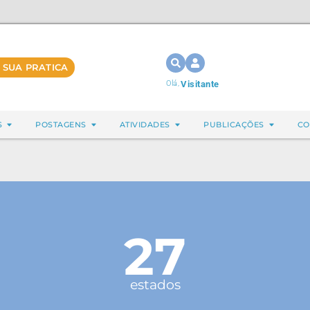
 SUA PRATICA
Olá,
Visitante
S
POSTAGENS
ATIVIDADES
PUBLICAÇÕES
CO
27
estados