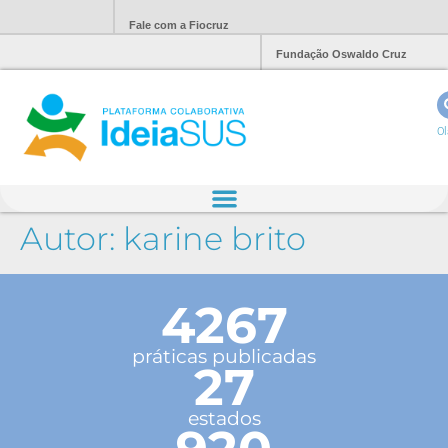
Fale com a Fiocruz
Fundação Oswaldo Cruz
Ol
Autor:
karine brito
4267
práticas publicadas
27
estados