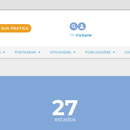
 SUA PRATICA
Olá,
Visitante
S
POSTAGENS
ATIVIDADES
PUBLICAÇÕES
CO
27
estados