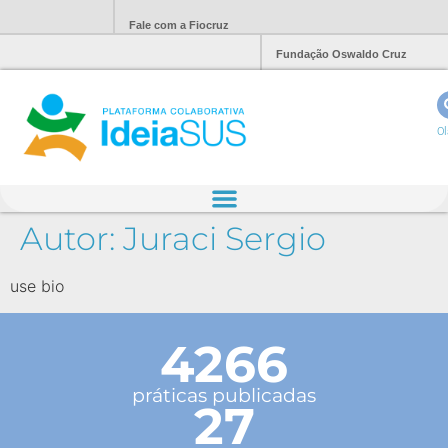
Fale com a Fiocruz
Fundação Oswaldo Cruz
Ol
Autor:
Juraci Sergio
use bio
4266
práticas publicadas
27