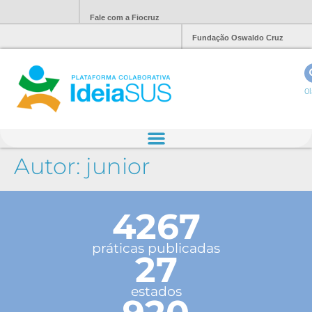
Fale com a Fiocruz
Fundação Oswaldo Cruz
Ol
Autor:
junior
4267
práticas publicadas
27
estados