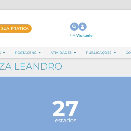
 SUA PRATICA
Olá,
Visitante
S
POSTAGENS
ATIVIDADES
PUBLICAÇÕES
CO
UZA LEANDRO
27
estados