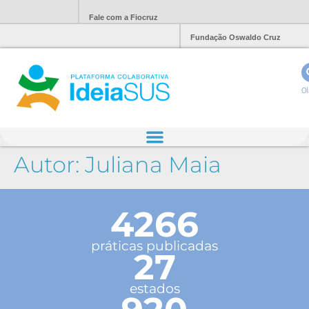
Fale com a Fiocruz
Fundação Oswaldo Cruz
Ol
Autor:
Juliana Maia
4266
práticas publicadas
27
estados