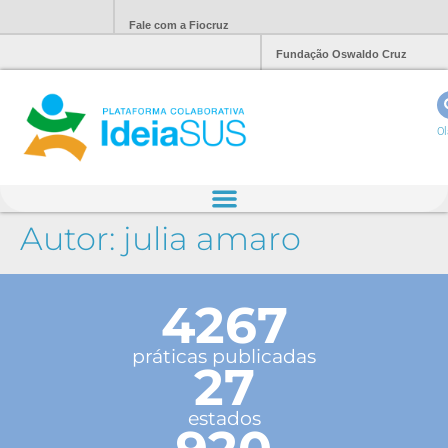
Fale com a Fiocruz
Fundação Oswaldo Cruz
Ol
Autor:
julia amaro
4267
práticas publicadas
27
estados