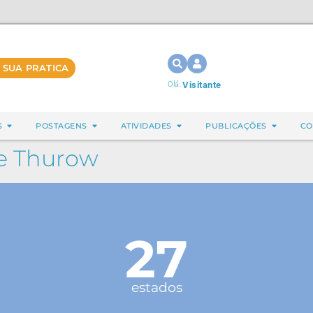
 SUA PRATICA
Olá,
Visitante
S
POSTAGENS
ATIVIDADES
PUBLICAÇÕES
CO
ke Thurow
27
estados