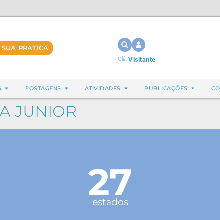
 SUA PRATICA
Olá,
Visitante
S
POSTAGENS
ATIVIDADES
PUBLICAÇÕES
CO
LA JUNIOR
27
estados