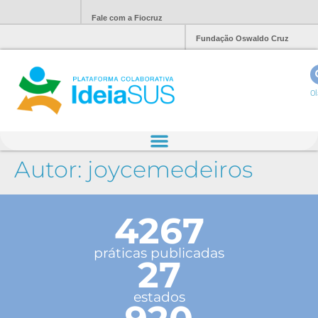
Fale com a Fiocruz
Fundação Oswaldo Cruz
Ol
Autor:
joycemedeiros
4267
práticas publicadas
27
estados