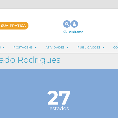
 SUA PRATICA
Olá,
Visitante
S
POSTAGENS
ATIVIDADES
PUBLICAÇÕES
CO
hado Rodrigues
27
estados