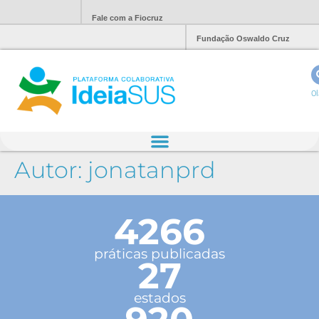
Fale com a Fiocruz
Fundação Oswaldo Cruz
Ol
Autor:
jonatanprd
4266
práticas publicadas
27
estados