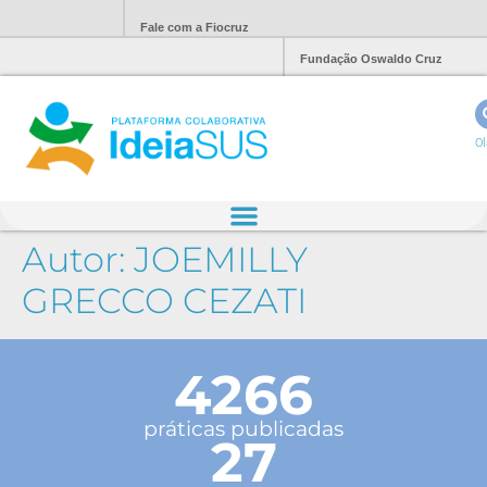
Fale com a Fiocruz
Fundação Oswaldo Cruz
Ol
Autor:
JOEMILLY
GRECCO CEZATI
4266
práticas publicadas
27