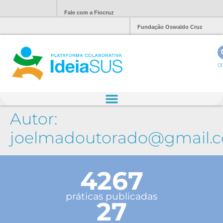
Fale com a Fiocruz
Fundação Oswaldo Cruz
Ol
Autor:
joelmadoutorado@gmail.
4267
práticas publicadas
27