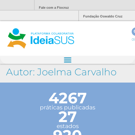
Fale com a Fiocruz
Fundação Oswaldo Cruz
Ol
Autor:
Joelma Carvalho
4267
práticas publicadas
27
estados