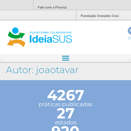
Fale com a Fiocruz
Fundação Oswaldo Cruz
Ol
Autor:
joaotavar
4267
práticas publicadas
27
estados