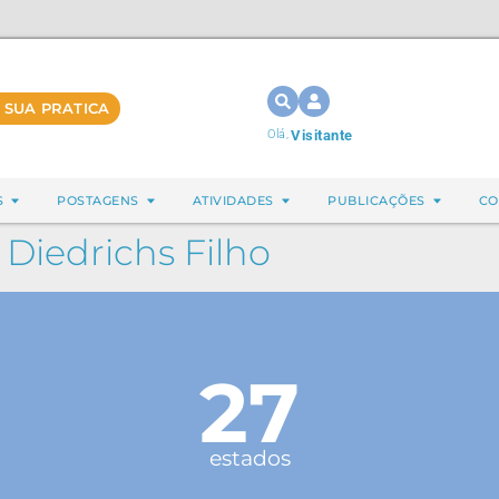
 SUA PRATICA
Olá,
Visitante
S
POSTAGENS
ATIVIDADES
PUBLICAÇÕES
CO
Diedrichs Filho
27
estados