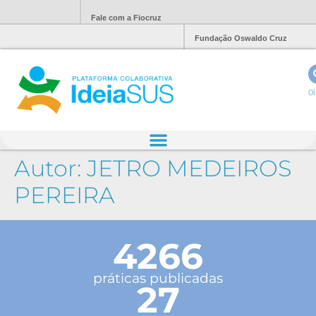
Fale com a Fiocruz
Fundação Oswaldo Cruz
Ol
Autor:
JETRO MEDEIROS
PEREIRA
4266
práticas publicadas
27