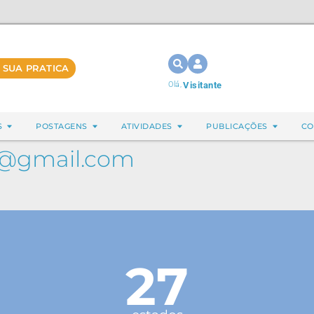
 SUA PRATICA
Olá,
Visitante
S
POSTAGENS
ATIVIDADES
PUBLICAÇÕES
CO
e@gmail.com
27