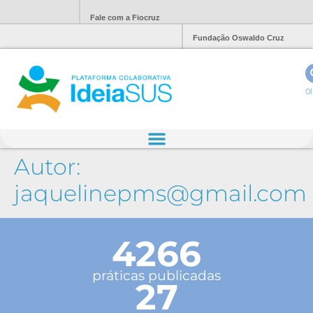
Fale com a Fiocruz
Fundação Oswaldo Cruz
Ol
Autor:
jaquelinepms@gmail.com
4266
práticas publicadas
27